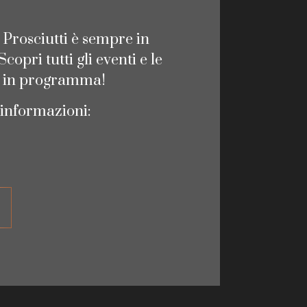
i Prosciutti è sempre in
opri tutti gli eventi e le
i in programma!
 informazioni: