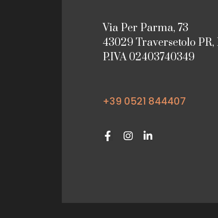
Via Per Parma, 73
43029 Traversetolo PR, 
P.IVA 02403740349
+39 0521 844407