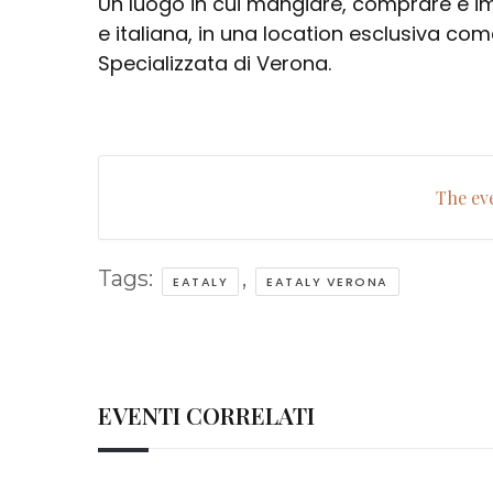
Un luogo in cui mangiare, comprare e im
e italiana, in una location esclusiva come
Specializzata di Verona.
The eve
Tags:
,
EATALY
EATALY VERONA
EVENTI CORRELATI