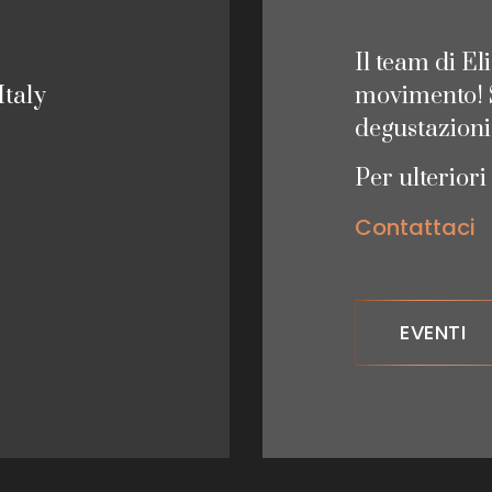
Il team di El
Italy
movimento! Sc
degustazion
Per ulteriori
Contattaci
EVENTI