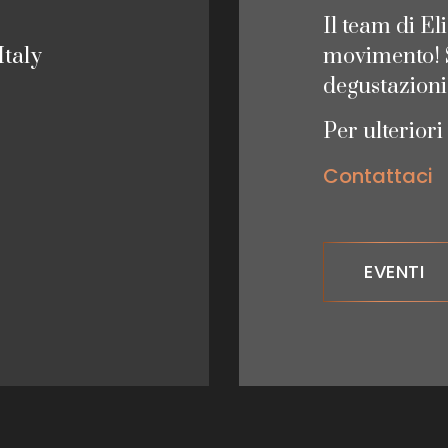
Il team di El
Italy
movimento! Sc
degustazion
Per ulteriori
Contattaci
EVENTI