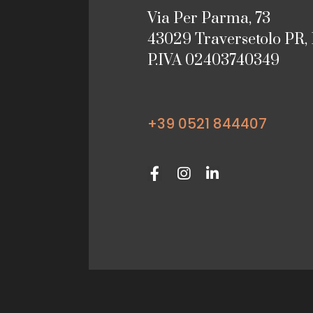
Via Per Parma, 73
43029 Traversetolo PR, 
P.IVA 02403740349
+39 0521 844407