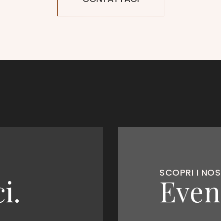
SCOPRI I NOS
i.
Event