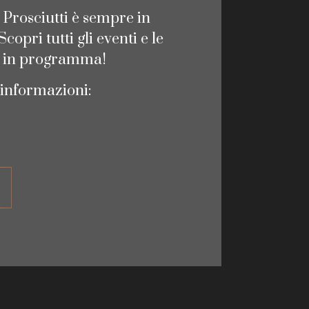
i Prosciutti è sempre in
opri tutti gli eventi e le
i in programma!
 informazioni: